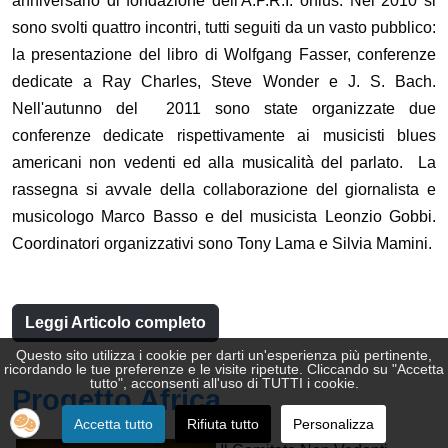
anniversario di fondazione dell'A.P.R.I. onlus. Nel 2010 si
sono svolti quattro incontri, tutti seguiti da un vasto pubblico:
la presentazione del libro di Wolfgang Fasser, conferenze
dedicate a Ray Charles, Steve Wonder e J. S. Bach.
Nell'autunno del 2011 sono state organizzate due
conferenze dedicate rispettivamente ai musicisti blues
americani non vedenti ed alla musicalità del parlato. La
rassegna si avvale della collaborazione del giornalista e
musicologo Marco Basso e del musicista Leonzio Gobbi.
Coordinatori organizzativi sono Tony Lama e Silvia Mamini.
Leggi Articolo completo
Questo sito utilizza i cookie per darti un'esperienza più pertinente,
♿
ricordando le tue preferenze e le visite ripetute. Cliccando su "Accetta
tutto", acconsenti all'uso di TUTTI i cookie.
Progetto Africa
Accetta tutto
Rifiuta tutto
Personalizza