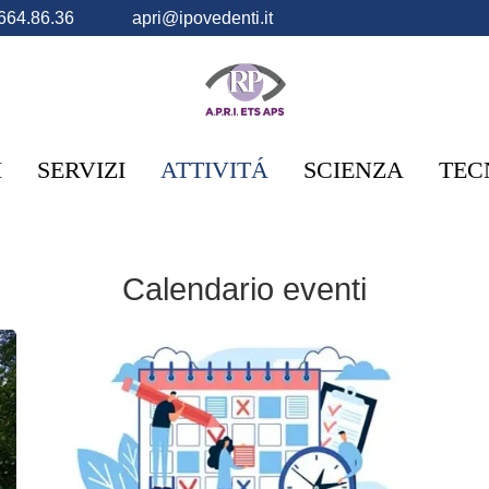
664.86.36
apri@ipovedenti.it
I
SERVIZI
ATTIVITÁ
SCIENZA
TEC
Calendario eventi