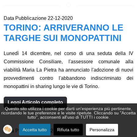
Data Pubblicazione 22-12-2020
TORINO: ARRIVERANNO LE
TARGHE SUI MONOPATTINI
Lunedì 14 dicembre, nel corso di una seduta della IV
Commissione Consiliare, l'assessore comunale alla
viabilità Maria La Pietra ha annunciato l'adozione di nuovi
provvedimenti contro l'abbandono indiscriminato dei
monopattini in sharing lungo le vie di Torino.
Leggi Articolo completo
Questo sito utilizza i cookie per darti un'esperienza più pertinente,
♿
ricordando le tue preferenze e le visite ripetute. Cliccando su "Accetta
tutto", acconsenti all'uso di TUTTI i cookie.
Accetta tutto
Rifiuta tutto
Personalizza
Data Pubblicazione 22-12-2020