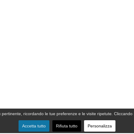
ù pertinente, ricordando le tue preferenze e le visite ripetute. Cliccando 
Accetta tutto
Rifiuta tutto
Personalizza