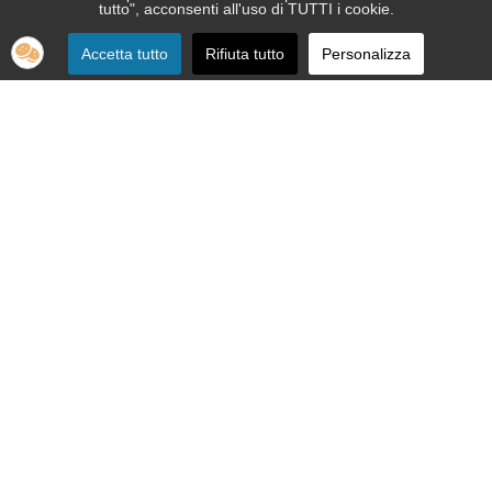
tutto", acconsenti all'uso di TUTTI i cookie.
Accetta tutto
Rifiuta tutto
Personalizza
SEDE:
Via Nizza 151 - 10126 Torino
Telefono 011.664.86.36
segreteria telefonica informativa 011.664.16.57
Email:
apri@ipovedenti.it
ORGANIZZAZIONE:
Organigramma
Statuto
Privacy Policy
Cookie Policy
SEDE LEGALE: APRI ETS APS - Via Nizza, 151 - 10126 Torino - P.
IVA 12992080015 - C.F. 92012200017
Cod. Univoco W7YVJK9 - PEC
ipovedenti@legalmail.it