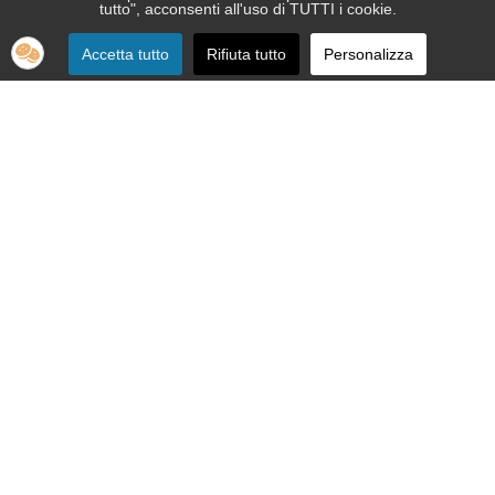
tutto", acconsenti all'uso di TUTTI i cookie.
Accetta tutto
Rifiuta tutto
Personalizza
SEDE:
Via Nizza 151 - 10126 Torino
Telefono 011.664.86.36
segreteria telefonica informativa 011.664.16.57
Email:
apri@ipovedenti.it
ORGANIZZAZIONE:
Organigramma
Statuto
Privacy Policy
Cookie Policy
SEDE LEGALE: APRI ETS APS - Via Nizza, 151 - 10126 Torino - P.
IVA 12992080015 - C.F. 92012200017
Cod. Univoco W7YVJK9 - PEC
ipovedenti@legalmail.it