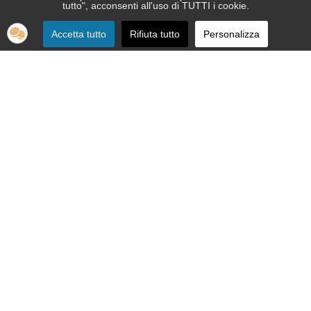
tutto", acconsenti all'uso di TUTTI i cookie.
Accetta tutto
Rifiuta tutto
Personalizza
SEDE:
Via Nizza 151 - 10126 Torino
Telefono 011.664.86.36
segreteria telefonica informativa 011.664.16.57
Email:
apri@ipovedenti.it
ORGANIZZAZIONE:
Organigramma
Statuto
Privacy Policy
Cookie Policy
SEDE LEGALE: APRI ETS APS - Via Nizza, 151 - 10126 Torino - P.
IVA 12992080015 - C.F. 92012200017
Cod. Univoco W7YVJK9 - PEC
ipovedenti@legalmail.it