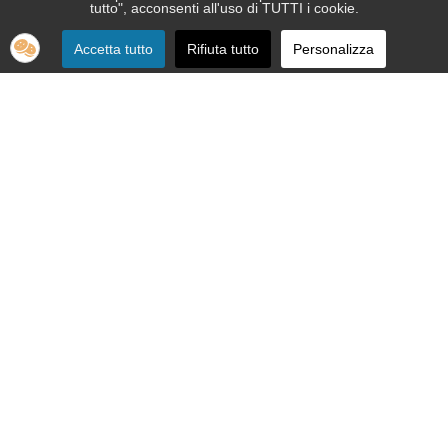
tutto", acconsenti all'uso di TUTTI i cookie.
Accetta tutto
Rifiuta tutto
Personalizza
SEDE:
Via Nizza 151 - 10126 Torino
Telefono 011.664.86.36
segreteria telefonica informativa 011.664.16.57
Email:
apri@ipovedenti.it
ORGANIZZAZIONE:
Organigramma
Statuto
Privacy Policy
Cookie Policy
SEDE LEGALE: APRI ETS APS - Via Nizza, 151 - 10126 Torino - P.
IVA 12992080015 - C.F. 92012200017
Cod. Univoco W7YVJK9 - PEC
ipovedenti@legalmail.it