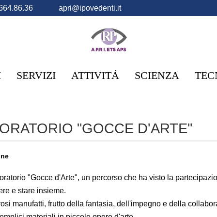
664.86.36
apri@ipovedenti.it
I
SERVIZI
ATTIVITÁ
SCIENZA
TEC
BORATORIO "GOCCE D'ARTE"
one
ratorio "Gocce d'Arte", un percorso che ha visto la partecipazione
dere e stare insieme.
osi manufatti, frutto della fantasia, dell'impegno e della collabor
mplici materiali in piccole opere d'arte.