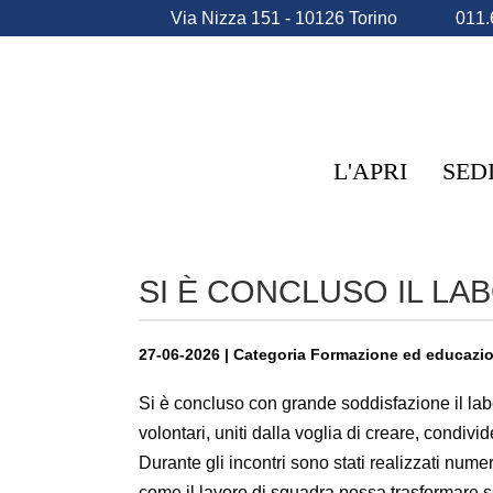
Via Nizza 151 - 10126 Torino
011.
L'APRI
SED
SI È CONCLUSO IL LA
27-06-2026 | Categoria Formazione ed educazi
Si è concluso con grande soddisfazione il labo
volontari, uniti dalla voglia di creare, condivi
Durante gli incontri sono stati realizzati numer
come il lavoro di squadra possa trasformare se