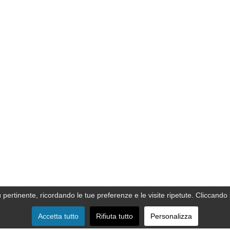
ù pertinente, ricordando le tue preferenze e le visite ripetute. Cliccando 
Accetta tutto
Rifiuta tutto
Personalizza