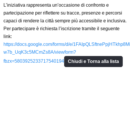
L’iniziativa rappresenta un’occasione di confronto e
partecipazione per riflettere su tracce, presenze e percorsi
capaci di rendere la città sempre più accessibile e inclusiva.
Per partecipare è richiesta l’iscrizione tramite il seguente
link:
https://docs.google.com/forms/d/e/1FAIpQLSftnePpjHTkhp
w7b_UqK3c5MCmZs8A/viewform?
fbzx=5803925233717540194
Chiudi e Torna alla lista