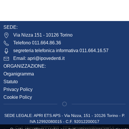
SEDE:
Via Nizza 151 - 10126 Torino
Telefono 011.664.86.36
segreteria telefonica informativa 011.664.16.57
Email:
apri@ipovedenti.it
ORGANIZZAZIONE:
Organigramma
Statuto
Privacy Policy
Cookie Policy
SEDE LEGALE: APRI ETS APS - Via Nizza, 151 - 10126 Torino - P.
IVA 12992080015 - C.F. 92012200017
Cod. Univoco W7YVJK9 - PEC
ipovedenti@legalmail.it