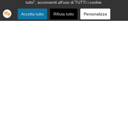
tutto", acconsenti all'uso di TUTTI i cookie.
Accetta tutto
Rifiuta tutto
Personalizza
SEDE:
Via Nizza 151 - 10126 Torino
Telefono 011.664.86.36
segreteria telefonica informativa 011.664.16.57
Email:
apri@ipovedenti.it
ORGANIZZAZIONE:
Organigramma
Statuto
Privacy Policy
Cookie Policy
SEDE LEGALE: APRI ETS APS - Via Nizza, 151 - 10126 Torino - P.
IVA 12992080015 - C.F. 92012200017
Cod. Univoco W7YVJK9 - PEC
ipovedenti@legalmail.it