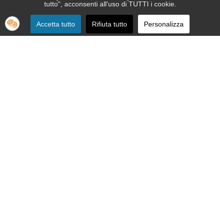
tutto", acconsenti all'uso di TUTTI i cookie.
Accetta tutto
Rifiuta tutto
Personalizza
SEDE:
Via Nizza 151 - 10126 Torino
Telefono 011.664.86.36
segreteria telefonica informativa 011.664.16.57
Email:
apri@ipovedenti.it
ORGANIZZAZIONE:
Organigramma
Statuto
Privacy Policy
Cookie Policy
SEDE LEGALE: APRI ETS APS - Via Nizza, 151 - 10126 Torino - P.
IVA 12992080015 - C.F. 92012200017
Cod. Univoco W7YVJK9 - PEC
ipovedenti@legalmail.it