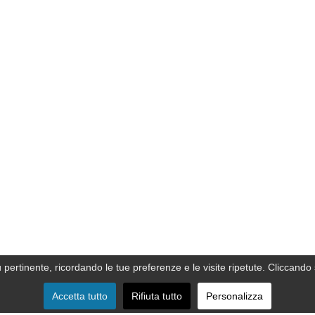
ù pertinente, ricordando le tue preferenze e le visite ripetute. Cliccando 
Accetta tutto
Rifiuta tutto
Personalizza