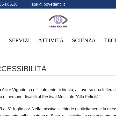
664.86.36
apri@ipovedenti.it
I
SERVIZI
ATTIVITÁ
SCIENZA
TEC
CCESSIBILITÀ
Alice Vigorito ha ufficialmente richiesto, attraverso una lettera i
o di persone disabili al Festival Musicale "Alta Felicità".
 al 31 luglio p.v. Nella missiva si chiede esplicitamente la mes
n presente nella stazione di Susa, e l'assistenza con accompagn