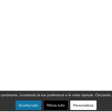
ù pertinente, ricordando le tue preferenze e le visite ripetute. Cliccando 
Accetta tutto
Rifiuta tutto
Personalizza