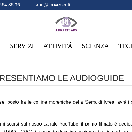
664.86.36
apri@ipovedenti.it
I
SERVIZI
ATTIVITÁ
SCIENZA
TEC
RESENTIAMO LE AUDIOGUIDE
posto fra le colline moreniche della Serra di Ivrea, avrà i suo
ni scorsi sul nostro canale YouTube: il primo filmato è dedica
a (1689 - 1754), il secondo descrive le vigne che circondano i