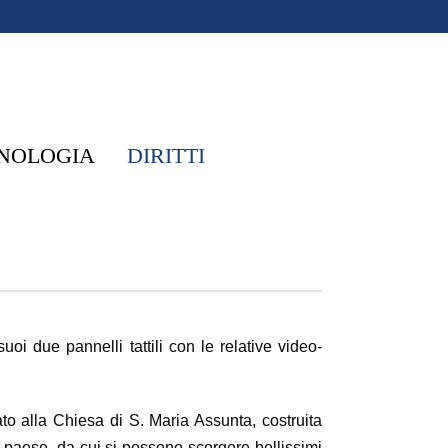
NOLOGIA
DIRITTI
i due pannelli tattili con le relative video-
to alla Chiesa di S. Maria Assunta, costruita
l paese, da cui si possono scorgere bellissimi