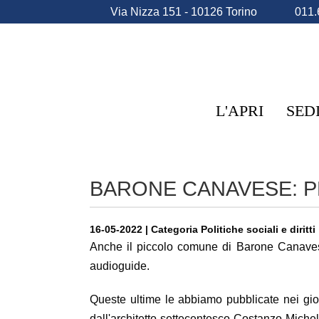
Via Nizza 151 - 10126 Torino
011.
L'APRI
SED
BARONE CANAVESE: P
16-05-2022 | Categoria Politiche sociali e diritti
Anche il piccolo comune di Barone Canavese, 
audioguide.
Queste ultime le abbiamo pubblicate nei gior
dall'architetto settecentesco Costanzo Michel