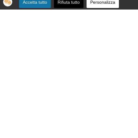
Accetta tutto
Rifiuta tutto
Personalizza
SEDE:
Via Nizza 151 - 10126 Torino
Telefono 011.664.86.36
segreteria telefonica informativa 011.664.16.57
Email:
apri@ipovedenti.it
ORGANIZZAZIONE:
Organigramma
Statuto
Privacy Policy
Cookie Policy
SEDE LEGALE: APRI ETS APS - Via Nizza, 151 - 10126 Torino - P.
IVA 12992080015 - C.F. 92012200017
Cod. Univoco W7YVJK9 - PEC
ipovedenti@legalmail.it
Copyright © 2022 APRI ETS APS - Associazione Pro Retinopatici
ed Ipovedenti - Tutti i diritti riservati