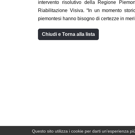
intervento risolutivo della Regione Piemon
Riabilitazione Visiva. “In un momento stori
piemontesi hanno bisogno di certezze in merito
Chiudi e Torna alla lista
♿
Questo sito utilizza i cookie per darti un'esperienza pi