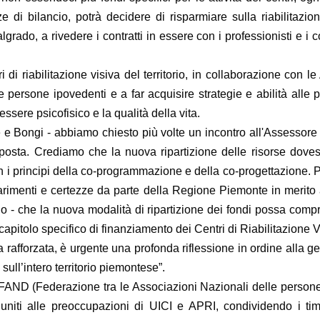
e di bilancio, potrà decidere di risparmiare sulla riabilitazi
grado, a rivedere i contratti in essere con i professionisti e i
di riabilitazione visiva del territorio, in collaborazione con le 
le persone ipovedenti e a far acquisire strategie e abilità all
sere psicofisico e la qualità della vita.
 Bongi - abbiamo chiesto più volte un incontro all'Assessore Ic
sta. Crediamo che la nuova ripartizione delle risorse dovess
n i principi della co-programmazione e della co-progettazione. P
arimenti e certezze da parte della Regione Piemonte in merito a
 - che la nuova modalità di ripartizione dei fondi possa comprome
capitolo specifico di finanziamento dei Centri di Riabilitazione 
rafforzata, è urgente una profonda riflessione in ordine alla gest
 sull’intero territorio piemontese”.
i FAND (Federazione tra le Associazioni Nazionali delle person
uniti alle preoccupazioni di UICI e APRI, condividendo i ti