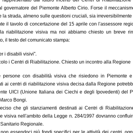
l governatore del Piemonte Alberto Cirio. Forse il meccanism
 strada, almeno sulle questioni cruciali, sia irreversibilment
rante il tavolo di concertazione del 15 aprile con l'assessore r
ella riabilitazione visiva ma noi abbiamo chiesto un breve 
o, il testo del comunicato stampa:
i disabili visivi”.
colo i Centri di Riabilitazione. Chiesto un incontro alla Regione
 persone con disabilità visiva che risiedono in Piemonte e
inati ai centri di riabilitazione visiva decisa dalla Regione potr
ente UICI (Unione Italiana dei Ciechi e degli Ipovedenti) del
 Marco Bongi.
so che gli stanziamenti destinati ai Centri di Riabilitazione V
ne visiva nell'ambito della Legge n. 284/1997 dovranno confluire
Sanitario Regionale.
non essendoci più fondi specifici per le attività dei centri, og