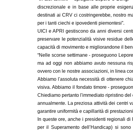
discrezionale e in base alle proprie esigenz
destinati ai CRV ci costringerebbe, nostro mal
per i tanti ciechi e ipovedenti piemontesi”.
UICI e APRI gestiscono da anni diversi centri 
preservare le potenzialità visive residue del
capacità di movimento e migliorandone il benes
“Nelle scorse settimane - proseguono Lepore e
ma ad oggi non abbiamo avuto nessuna rispo
ovvero con le nostre associazioni, in linea co
Abbiamo l'assoluta necessità di ottenere chi
visiva. Abbiamo il fondato timore - proseguono
Chiediamo pertanto l'immediato ripristino del 
annualmente. La preziosa attività dei centri va 
garantire uniformità e capillarità di prestazioni
In queste ore, anche i presidenti regionali d
per il Superamento dell’Handicap) si sono 