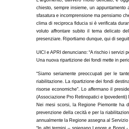
chiesto, sempre insieme, un appuntamento a
sfasatura e incomprensione ma pensiamo che la
clima di reciproca fiducia si è verificata du
voluto affrontare subito il tema delicato d
presenziare. Riportiamo dunque, qui di seguit
UICI e APRI denunciano: “A rischio i servizi per 
Una nuova ripartizione dei fondi mette in peri
“Siamo seriamente preoccupati per le tante
riabilitazione. La ripartizione dei fondi dest
risorse economiche”. Lo affermano il presid
(Associazione Pro Retinopatici e Ipovedenti)
Nei mesi scorsi, la Regione Piemonte ha deci
prevenzione della cecità e per la riabilitazio
annualmente la Regione assegna al Servizio 
“In altri termini – spiegano Lepore e Bongi - 