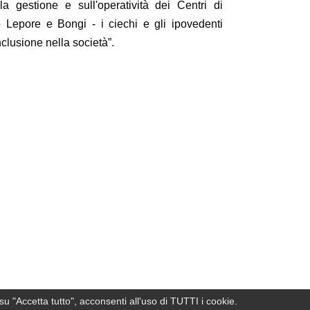
a gestione e sull'operatività dei Centri di
o Lepore e Bongi - i ciechi e gli ipovedenti
clusione nella società”.
su "Accetta tutto", acconsenti all'uso di TUTTI i cookie.