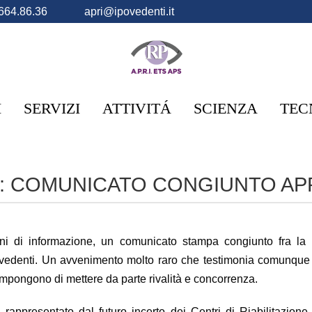
664.86.36
apri@ipovedenti.it
I
SERVIZI
ATTIVITÁ
SCIENZA
TEC
VA: COMUNICATO CONGIUNTO APR
gani di informazione, un comunicato stampa congiunto fra la
ovedenti. Un avvenimento molto raro che testimonia comunque 
impongono di mettere da parte rivalità e concorrenza.
 rappresentato dal futuro incerto dei Centri di Riabilitazione