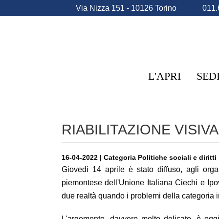
Via Nizza 151 - 10126 Torino
011.
L'APRI
SED
RIABILITAZIONE VISI
16-04-2022 | Categoria Politiche sociali e diritti
Giovedì 14 aprile è stato diffuso, agli or
piemontese dell'Unione Italiana Ciechi e Ip
due realtà quando i problemi della categoria 
L'argomento, davvero molto delicato, è oggi