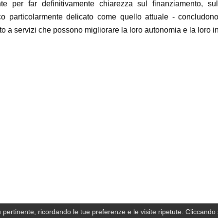
te per far definitivamente chiarezza sul finanziamento, sull
co particolarmente delicato come quello attuale - concludon
 a servizi che possono migliorare la loro autonomia e la loro in
ù pertinente, ricordando le tue preferenze e le visite ripetute. Cliccando 