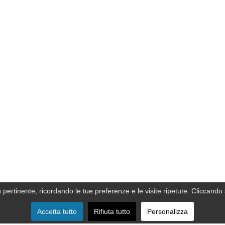
ù pertinente, ricordando le tue preferenze e le visite ripetute. Cliccando 
Accetta tutto
Rifiuta tutto
Personalizza