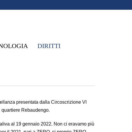
NOLOGIA
DIRITTI
pellanza presentata dalla Circoscrizione VI
el quartiere Rebaudengo.
 risaliva al 19 gennaio 2022. Non ci eravamo più
 per il 2021, pari a ZERO, si proprio ZERO,