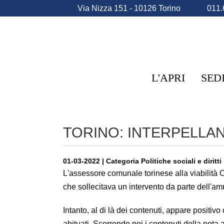
Via Nizza 151 - 10126 Torino
011.
L'APRI
SED
TORINO: INTERPELLA
01-03-2022 | Categoria Politiche sociali e diritti
L'assessore comunale torinese alla viabilità C
che sollecitava un intervento da parte dell'a
Intanto, al di là dei contenuti, appare positiv
abituati. Scorrendo poi i contenuti della nota