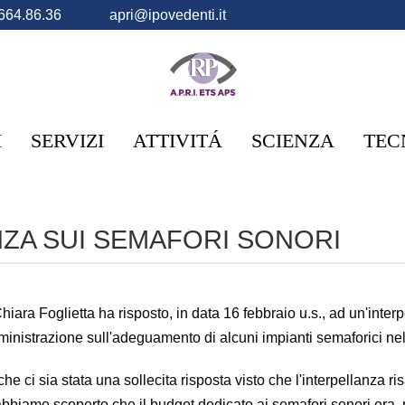
664.86.36
apri@ipovedenti.it
I
SERVIZI
ATTIVITÁ
SCIENZA
TEC
NZA SUI SEMAFORI SONORI
hiara Foglietta ha risposto, in data 16 febbraio u.s., ad un'inter
mministrazione sull'adeguamento di alcuni impianti semaforici n
o che ci sia stata una sollecita risposta visto che l'interpellanza
 abbiamo scoperto che il budget dedicato ai semafori sonori era,