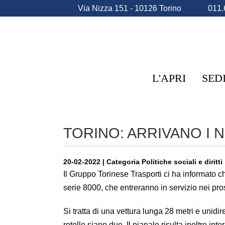
Via Nizza 151 - 10126 Torino
011.
L'APRI
SED
TORINO: ARRIVANO I 
20-02-2022 | Categoria Politiche sociali e diritti
Il Gruppo Torinese Trasporti ci ha informato c
serie 8000, che entreranno in servizio nei pro
Si tratta di una vettura lunga 28 metri e unidi
rotelle siano due. Il pianale risulta inoltre