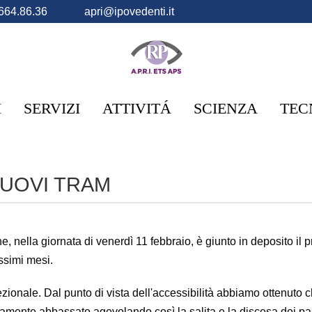
664.86.36
apri@ipovedenti.it
I
SERVIZI
ATTIVITÁ
SCIENZA
TEC
NUOVI TRAM
he, nella giornata di venerdì 11 febbraio, è giunto in deposito il
ssimi mesi.
rezionale. Dal punto di vista dell'accessibilità abbiamo ottenuto c
 interamente abbassato agevolando così la salita e la discesa de