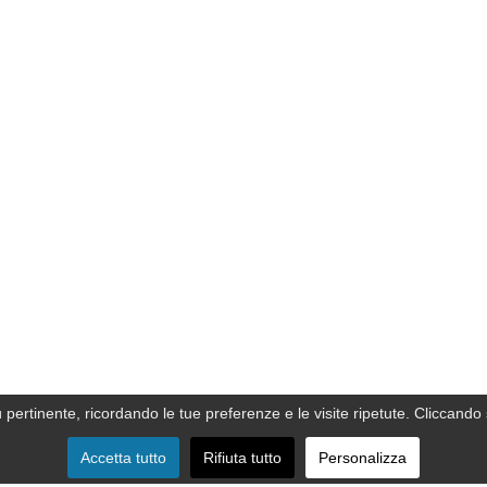
ù pertinente, ricordando le tue preferenze e le visite ripetute. Cliccando 
Accetta tutto
Rifiuta tutto
Personalizza