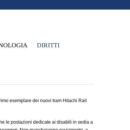
NOLOGIA
DIRITTI
 primo esemplare dei nuovi tram Hitachi Rail
he le postazioni dedicate ai disabili in sedia a
i passeggeri. Non mancheranno ovviamente, a