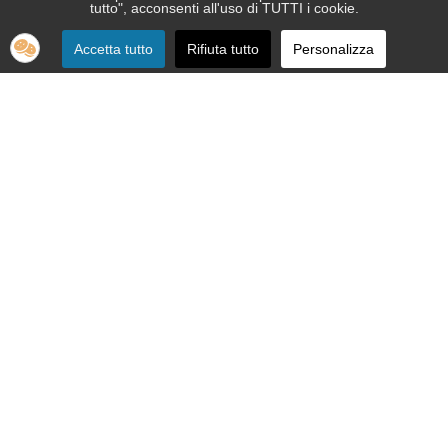
tutto", acconsenti all'uso di TUTTI i cookie.
Accetta tutto
Rifiuta tutto
Personalizza
SEDE:
Via Nizza 151 - 10126 Torino
Telefono 011.664.86.36
segreteria telefonica informativa 011.664.16.57
Email:
apri@ipovedenti.it
ORGANIZZAZIONE:
Organigramma
Statuto
Privacy Policy
Cookie Policy
SEDE LEGALE: APRI ETS APS - Via Nizza, 151 - 10126 Torino - P.
IVA 12992080015 - C.F. 92012200017
Cod. Univoco W7YVJK9 - PEC
ipovedenti@legalmail.it