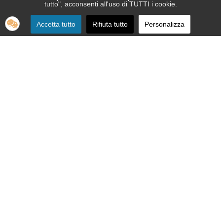
tutto", acconsenti all'uso di TUTTI i cookie.
Accetta tutto
Rifiuta tutto
Personalizza
SEDE:
Via Nizza 151 - 10126 Torino
Telefono 011.664.86.36
segreteria telefonica informativa 011.664.16.57
Email:
apri@ipovedenti.it
ORGANIZZAZIONE:
Organigramma
Statuto
Privacy Policy
Cookie Policy
SEDE LEGALE: APRI ETS APS - Via Nizza, 151 - 10126 Torino - P.
IVA 12992080015 - C.F. 92012200017
Cod. Univoco W7YVJK9 - PEC
ipovedenti@legalmail.it