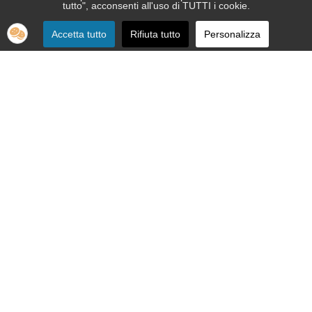
tutto", acconsenti all'uso di TUTTI i cookie.
Accetta tutto
Rifiuta tutto
Personalizza
SEDE:
Via Nizza 151 - 10126 Torino
Telefono 011.664.86.36
segreteria telefonica informativa 011.664.16.57
Email:
apri@ipovedenti.it
ORGANIZZAZIONE:
Organigramma
Statuto
Privacy Policy
Cookie Policy
SEDE LEGALE: APRI ETS APS - Via Nizza, 151 - 10126 Torino - P.
IVA 12992080015 - C.F. 92012200017
Cod. Univoco W7YVJK9 - PEC
ipovedenti@legalmail.it