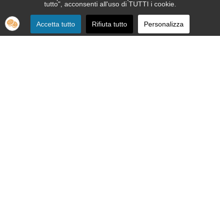
tutto", acconsenti all'uso di TUTTI i cookie.
Accetta tutto
Rifiuta tutto
Personalizza
SEDE:
Via Nizza 151 - 10126 Torino
Telefono 011.664.86.36
segreteria telefonica informativa 011.664.16.57
Email:
apri@ipovedenti.it
ORGANIZZAZIONE:
Organigramma
Statuto
Privacy Policy
Cookie Policy
SEDE LEGALE: APRI ETS APS - Via Nizza, 151 - 10126 Torino - P.
IVA 12992080015 - C.F. 92012200017
Cod. Univoco W7YVJK9 - PEC
ipovedenti@legalmail.it