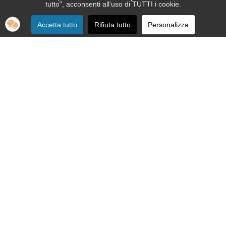
tutto", acconsenti all'uso di TUTTI i cookie.
Accetta tutto
Rifiuta tutto
Personalizza
SEDE:
Via Nizza 151 - 10126 Torino
Telefono 011.664.86.36
segreteria telefonica informativa 011.664.16.57
Email:
apri@ipovedenti.it
ORGANIZZAZIONE:
Organigramma
Statuto
Privacy Policy
Cookie Policy
SEDE LEGALE: APRI ETS APS - Via Nizza, 151 - 10126 Torino - P.
IVA 12992080015 - C.F. 92012200017
Cod. Univoco W7YVJK9 - PEC
ipovedenti@legalmail.it