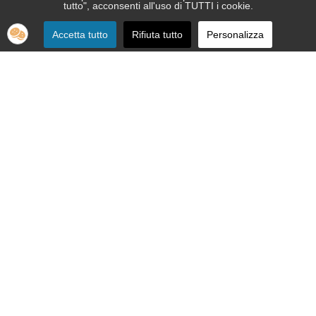
tutto", acconsenti all'uso di TUTTI i cookie.
Accetta tutto
Rifiuta tutto
Personalizza
SEDE:
Via Nizza 151 - 10126 Torino
Telefono 011.664.86.36
segreteria telefonica informativa 011.664.16.57
Email:
apri@ipovedenti.it
ORGANIZZAZIONE:
Organigramma
Statuto
Privacy Policy
Cookie Policy
SEDE LEGALE: APRI ETS APS - Via Nizza, 151 - 10126 Torino - P.
IVA 12992080015 - C.F. 92012200017
Cod. Univoco W7YVJK9 - PEC
ipovedenti@legalmail.it