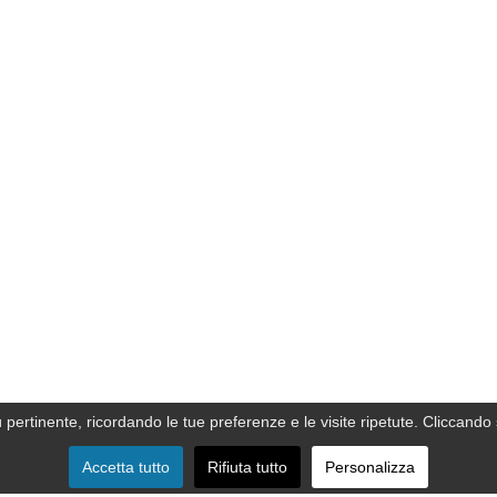
ù pertinente, ricordando le tue preferenze e le visite ripetute. Cliccando 
Accetta tutto
Rifiuta tutto
Personalizza