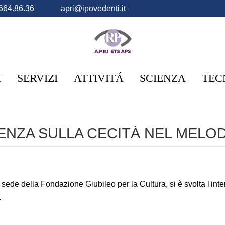
664.86.36
apri@ipovedenti.it
I
SERVIZI
ATTIVITÁ
SCIENZA
TEC
ENZA SULLA CECITÀ NEL MEL
sede della Fondazione Giubileo per la Cultura, si è svolta l'int
.