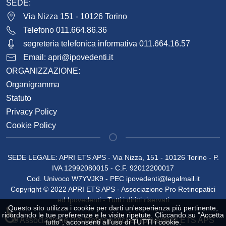
SEDE:
Via Nizza 151 - 10126 Torino
Telefono 011.664.86.36
segreteria telefonica informativa 011.664.16.57
Email:
apri@ipovedenti.it
ORGANIZZAZIONE:
Organigramma
Statuto
Privacy Policy
Cookie Policy
SEDE LEGALE: APRI ETS APS - Via Nizza, 151 - 10126 Torino - P.
IVA 12992080015 - C.F. 92012200017
Cod. Univoco W7YVJK9 - PEC
ipovedenti@legalmail.it
Copyright © 2022 APRI ETS APS - Associazione Pro Retinopatici
ed Ipovedenti - Tutti i diritti riservati
Questo sito utilizza i cookie per darti un'esperienza più pertinente,
♿
ricordando le tue preferenze e le visite ripetute. Cliccando su "Accetta
© Associazione Pro Retinopatici ed Ipovedenti ETS APS
tutto", acconsenti all'uso di TUTTI i cookie.