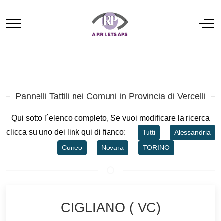
Mobile Menu Toggle
Off
Pannelli Tattili nei Comuni in Provincia di Vercelli
Qui sotto l´elenco completo, Se vuoi modificare la ricerca
clicca su uno dei link qui di fianco:
Tutti
Alessandria
Cuneo
Novara
TORINO
CIGLIANO ( VC)