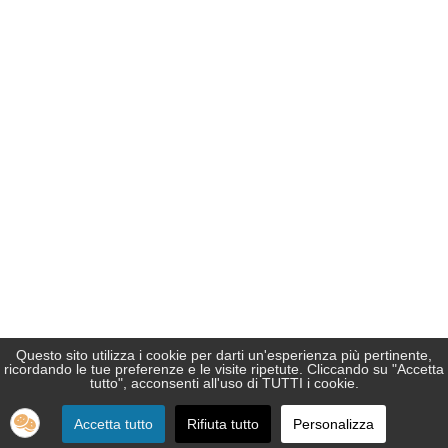
Pannelli Tattili 2
Apri scheda
Questo sito utilizza i cookie per darti un'esperienza più pertinente,
♿
ricordando le tue preferenze e le visite ripetute. Cliccando su "Accetta
tutto", acconsenti all'uso di TUTTI i cookie.
Accetta tutto
Rifiuta tutto
Personalizza