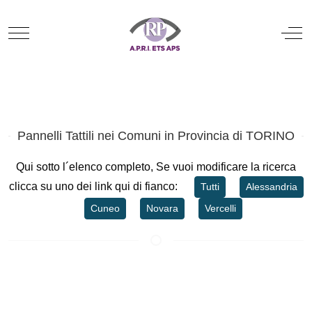
Mobile Menu Toggle
Off
Pannelli Tattili nei Comuni in Provincia di TORINO
Qui sotto l´elenco completo, Se vuoi modificare la ricerca
clicca su uno dei link qui di fianco:
Tutti
Alessandria
Cuneo
Novara
Vercelli