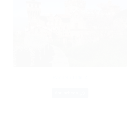
Pannelli Tattili 4
Apri scheda
QUAGLIUZZO ( TO)