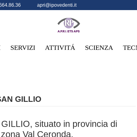
664.86.36
apri@ipovedenti.it
I
SERVIZI
ATTIVITÁ
SCIENZA
TEC
SAN GILLIO
ILLIO, situato in provincia di
zona Val Ceronda,