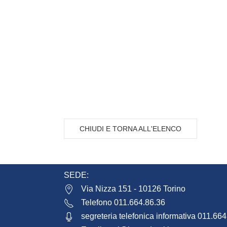
CHIUDI E TORNA ALL'ELENCO
SEDE:
Via Nizza 151 - 10126 Torino
Telefono 011.664.86.36
segreteria telefonica informativa 011.66