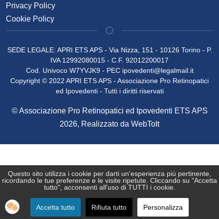
Privacy Policy
Cookie Policy
SEDE LEGALE: APRI ETS APS - Via Nizza, 151 - 10126 Torino - P.
IVA 12992080015 - C.F. 92012200017
Cod. Univoco W7YVJK9 - PEC
ipovedenti@legalmail.it
Copyright © 2022 APRI ETS APS - Associazione Pro Retinopatici
ed Ipovedenti - Tutti i diritti riservati
© Associazione Pro Retinopatici ed Ipovedenti ETS APS
2026, Realizzato da
WebToIt
Questo sito utilizza i cookie per darti un'esperienza più pertinente,
♿
ricordando le tue preferenze e le visite ripetute. Cliccando su "Accetta
tutto", acconsenti all'uso di TUTTI i cookie.
Accetta tutto
Rifiuta tutto
Personalizza