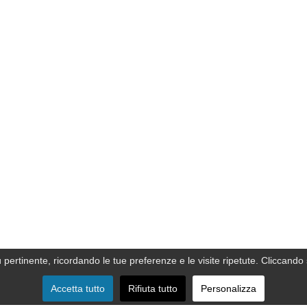
ù pertinente, ricordando le tue preferenze e le visite ripetute. Cliccando 
Accetta tutto
Rifiuta tutto
Personalizza