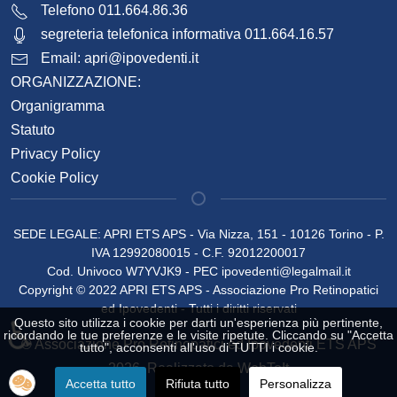
Telefono 011.664.86.36
segreteria telefonica informativa 011.664.16.57
Email:
apri@ipovedenti.it
ORGANIZZAZIONE:
Organigramma
Statuto
Privacy Policy
Cookie Policy
SEDE LEGALE: APRI ETS APS - Via Nizza, 151 - 10126 Torino - P.
IVA 12992080015 - C.F. 92012200017
Cod. Univoco W7YVJK9 - PEC
ipovedenti@legalmail.it
Copyright © 2022 APRI ETS APS - Associazione Pro Retinopatici
ed Ipovedenti - Tutti i diritti riservati
Questo sito utilizza i cookie per darti un'esperienza più pertinente,
♿
ricordando le tue preferenze e le visite ripetute. Cliccando su "Accetta
© Associazione Pro Retinopatici ed Ipovedenti ETS APS
tutto", acconsenti all'uso di TUTTI i cookie.
2026, Realizzato da
WebToIt
Accetta tutto
Rifiuta tutto
Personalizza