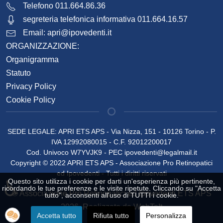
Telefono 011.664.86.36
segreteria telefonica informativa 011.664.16.57
Email:
apri@ipovedenti.it
ORGANIZZAZIONE:
Organigramma
Statuto
Privacy Policy
Cookie Policy
SEDE LEGALE: APRI ETS APS - Via Nizza, 151 - 10126 Torino - P.
IVA 12992080015 - C.F. 92012200017
Cod. Univoco W7YVJK9 - PEC
ipovedenti@legalmail.it
Copyright © 2022 APRI ETS APS - Associazione Pro Retinopatici
ed Ipovedenti - Tutti i diritti riservati
Questo sito utilizza i cookie per darti un'esperienza più pertinente,
♿
ricordando le tue preferenze e le visite ripetute. Cliccando su "Accetta
© Associazione Pro Retinopatici ed Ipovedenti ETS APS
tutto", acconsenti all'uso di TUTTI i cookie.
2026, Realizzato da
WebToIt
Accetta tutto
Rifiuta tutto
Personalizza